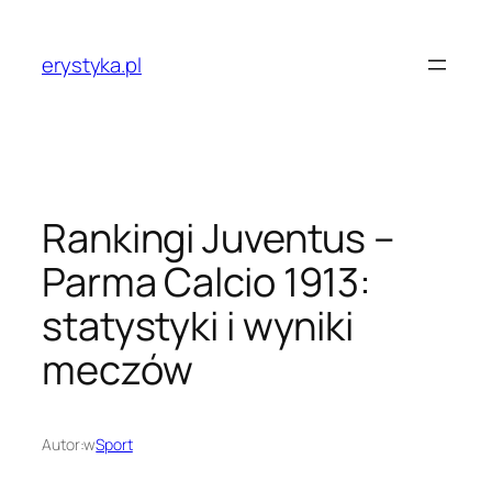
Przejdź
do
erystyka.pl
treści
Rankingi Juventus –
Parma Calcio 1913:
statystyki i wyniki
meczów
Autor:
w
Sport