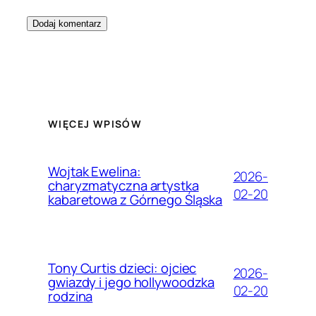
WIĘCEJ WPISÓW
Wojtak Ewelina:
2026-
charyzmatyczna artystka
02-20
kabaretowa z Górnego Śląska
Tony Curtis dzieci: ojciec
2026-
gwiazdy i jego hollywoodzka
02-20
rodzina