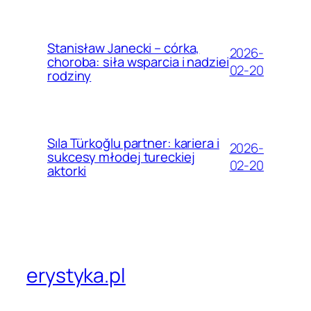
Stanisław Janecki – córka,
2026-
choroba: siła wsparcia i nadziei
02-20
rodziny
Sıla Türkoğlu partner: kariera i
2026-
sukcesy młodej tureckiej
02-20
aktorki
erystyka.pl