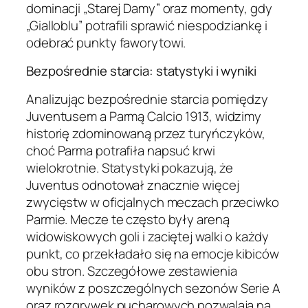
dominacji „Starej Damy” oraz momenty, gdy
„Gialloblu” potrafili sprawić niespodziankę i
odebrać punkty faworytowi.
Bezpośrednie starcia: statystyki i wyniki
Analizując bezpośrednie starcia pomiędzy
Juventusem a Parmą Calcio 1913, widzimy
historię zdominowaną przez turyńczyków,
choć Parma potrafiła napsuć krwi
wielokrotnie. Statystyki pokazują, że
Juventus odnotował znacznie więcej
zwycięstw w oficjalnych meczach przeciwko
Parmie. Mecze te często były areną
widowiskowych goli i zaciętej walki o każdy
punkt, co przekładało się na emocje kibiców
obu stron. Szczegółowe zestawienia
wyników z poszczególnych sezonów Serie A
oraz rozgrywek pucharowych pozwalają na