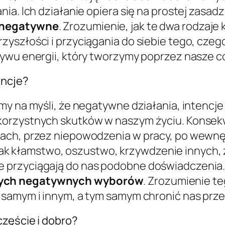
ia. Ich działanie opiera się na prostej zasadz
– negatywne
. Zrozumienie, jak te dwa rodzaje
yszłości i przyciągania do siebie tego, czego
ływu energii, który tworzymy poprzez nasze 
encje?
y na myśli, że negatywne działania, intencje 
korzystnych skutków w naszym życiu. Konsek
ach, przez niepowodzenia w pracy, po wewnętr
ie jak kłamstwo, oszustwo, krzywdzenie innych
 przyciągają do nas podobne doświadczenia
zych negatywnych wyborów
. Zrozumienie t
 samym i innym, a tym samym chronić nas prz
częście i dobro?