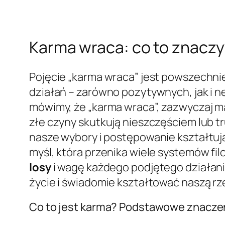
Karma wraca: co to znaczy
Pojęcie „karma wraca” jest powszechni
działań – zarówno pozytywnych, jak i n
mówimy, że „karma wraca”, zazwyczaj m
złe czyny skutkują nieszczęściem lub t
nasze wybory i postępowanie kształtuj
myśl, która przenika wiele systemów fi
losy
i wagę każdego podjętego działani
życie i świadomie kształtować naszą r
Co to jest karma? Podstawowe znacze