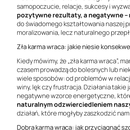
samopoczucie, relacje, sukcesy i wyzwan
pozytywne rezultaty, a negatywne 
do świadomego kształtowania naszej prz
moralizowania, lecz naturalnego przep
Zła karma wraca: jakie niesie konsekw
Kiedy mówimy, że „zła karma wraca”, mam
czasem prowadzą do bolesnych lub nie
wiele sposobów: od problemów w relacj
winy, lęk czy frustracja. Działania tak
negatywne wzorce energetyczne, które
naturalnym odzwierciedleniem nas
działań, które mogłyby zaszkodzić nam
Dobra karma wraca: jak przyciągnąć sz