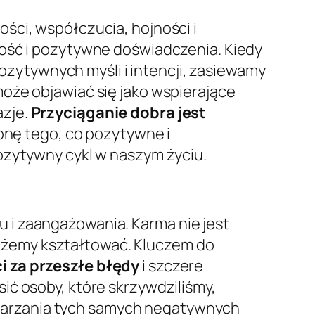
ści, współczucia, hojności i
ność i pozytywne doświadczenia. Kiedy
ytywnych myśli i intencji, zasiewamy
oże objawiać się jako wspierające
azje.
Przyciąganie dobra jest
nę tego, co pozytywne i
ozytywny cykl w naszym życiu.
 i zaangażowania. Karma nie jest
ożemy kształtować. Kluczem do
i za przeszłe błędy
i szczere
ić osoby, które skrzywdziliśmy,
tarzania tych samych negatywnych