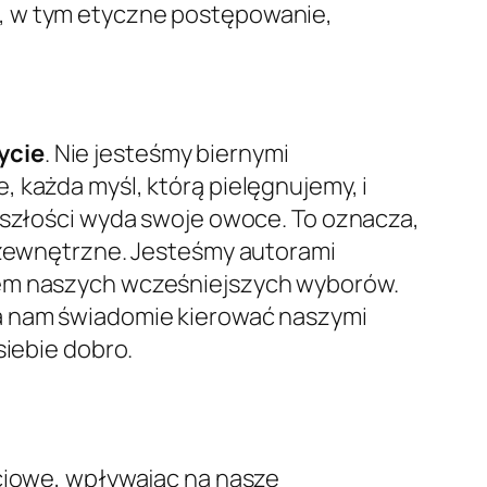
i, w tym etyczne postępowanie,
ycie
. Nie jesteśmy biernymi
 każda myśl, którą pielęgnujemy, i
zyszłości wyda swoje owoce. To oznacza,
i zewnętrzne. Jesteśmy autorami
iem naszych wcześniejszych wyborów.
la nam świadomie kierować naszymi
siebie dobro.
yciowe, wpływając na nasze