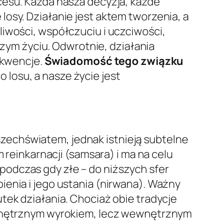
cesu. Każda nasza decyzja, każde
osy. Działanie jest aktem tworzenia, a
liwości, współczuciu i uczciwości,
ym życiu. Odwrotnie, działania
ekwencje.
Świadomość tego związku
losu, a nasze życie jest
zechświatem, jednak istnieją subtelne
 reinkarnacji (samsara) i ma na celu
odczas gdy złe – do niższych sfer
ienia i jego ustania (nirwana). Ważny
tek działania. Chociaż obie tradycje
zewnętrznym wyrokiem, lecz wewnętrznym