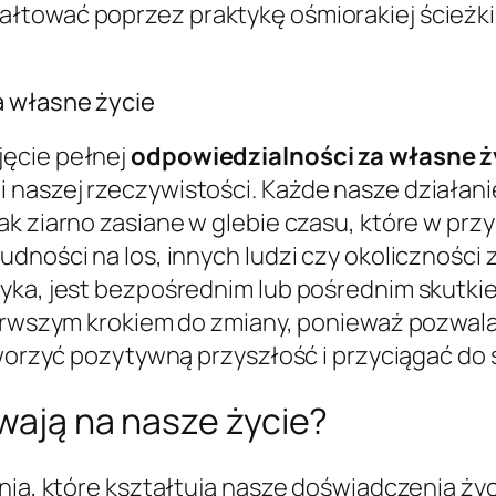
łtować poprzez praktykę ośmiorakiej ścieżk
a własne życie
jęcie pełnej
odpowiedzialności za własne ż
naszej rzeczywistości. Każde nasze działanie,
ak ziarno zasiane w glebie czasu, które w pr
udności na los, innych ludzi czy okolicznośc
tyka, jest bezpośrednim lub pośrednim skutk
pierwszym krokiem do zmiany, ponieważ pozwa
tworzyć pozytywną przyszłość i przyciągać do 
ywają na nasze życie?
ania, które kształtują nasze doświadczenia ż