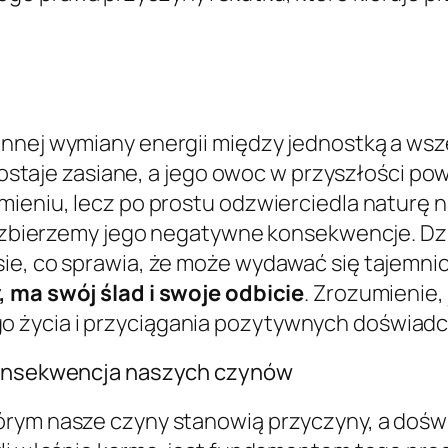
annej wymiany energii między jednostką a wsz
 zostaje zasiane, a jego owoc w przyszłości po
ieniu, lecz po prostu odzwierciedla naturę na
o, zbierzemy jego negatywne konsekwencje. Dzi
ie, co sprawia, że może wydawać się tajemni
 ma swój ślad i swoje odbicie
. Zrozumienie,
 życia i przyciągania pozytywnych doświadc
 konsekwencja naszych czynów
rym nasze czyny stanowią przyczyny, a doświa