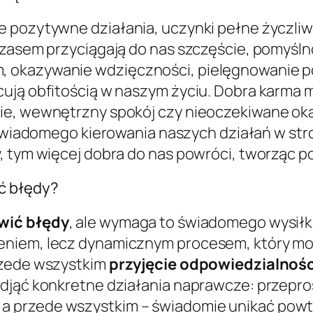
 pozytywne działania, uczynki pełne życzliwo
 czasem przyciągają do nas szczęście, pomyśl
 okazywanie wdzięczności, pielęgnowanie poz
ują obfitością w naszym życiu. Dobra karma m
ie, wewnętrzny spokój czy nieoczekiwane ok
wiadomego kierowania naszych działań w stro
, tym więcej dobra do nas powróci, tworząc p
ć błędy?
wić błędy
, ale wymaga to świadomego wysiłku
eniem, lecz dynamicznym procesem, który m
rzede wszystkim
przyjęcie odpowiedzialnośc
djąć konkretne działania naprawcze: przepros
a przede wszystkim – świadomie unikać pow