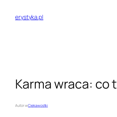
Przejdź
do
erystyka.pl
treści
Karma wraca: co t
Autor:
w
Ciekawostki