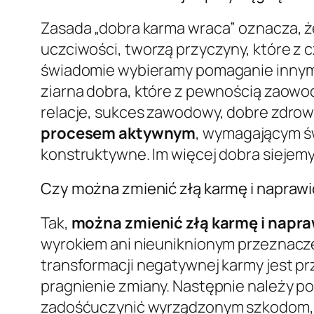
Zasada „dobra karma wraca” oznacza, że
uczciwości, tworzą przyczyny, które z
świadomie wybieramy pomaganie innym,
ziarna dobra, które z pewnością zaowoc
relacje, sukces zawodowy, dobre zdrow
procesem aktywnym
, wymagającym ś
konstruktywne. Im więcej dobra siejemy
Czy można zmienić złą karmę i naprawi
Tak,
można zmienić złą karmę i napra
wyrokiem ani nieuniknionym przeznacz
transformacji negatywnej karmy jest p
pragnienie zmiany. Następnie należy po
zadośćuczynić wyrządzonym szkodom, 