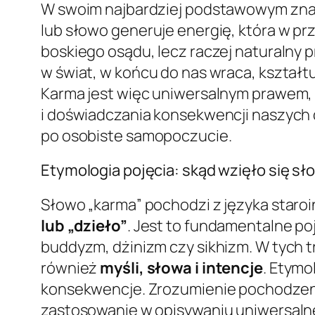
W swoim najbardziej podstawowym zna
lub słowo generuje energię, która w prz
boskiego osądu, lecz raczej naturalny 
w świat, w końcu do nas wraca, kształt
Karma jest więc uniwersalnym prawem, k
i doświadczania konsekwencji naszych d
po osobiste samopoczucie.
Etymologia pojęcia: skąd wzięło się s
Słowo „karma” pochodzi z języka staroi
lub „dzieło”
. Jest to fundamentalne poję
buddyzm, dżinizm czy sikhizm. W tych t
również
myśli, słowa i intencje
. Etymo
konsekwencje. Zrozumienie pochodzenia
zastosowanie w opisywaniu uniwersalneg