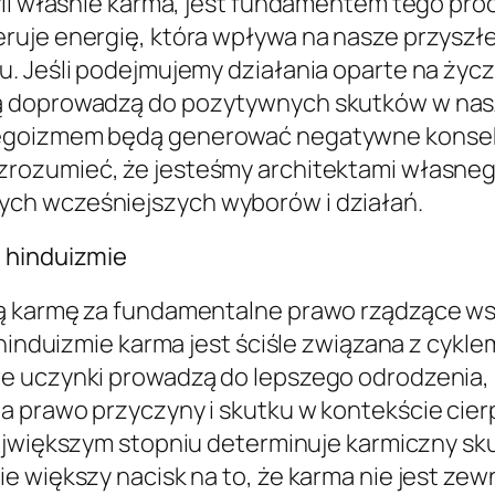
yli właśnie karma, jest fundamentem tego pro
uje energię, która wpływa na nasze przyszłe l
. Jeśli podejmujemy działania oparte na życz
ą doprowadzą do pozytywnych skutków w nasz
y egoizmem będą generować negatywne kons
rozumieć, że jesteśmy architektami własnego 
ch wcześniejszych wyborów i działań.
 hinduizmie
ą karmę za fundamentalne prawo rządzące ws
hinduizmie karma jest ściśle związana z cyklem
e uczynki prowadzą do lepszego odrodzenia, p
 prawo przyczyny i skutku w kontekście cierp
ajwiększym stopniu determinuje karmiczny sku
ie większy nacisk na to, że karma nie jest 