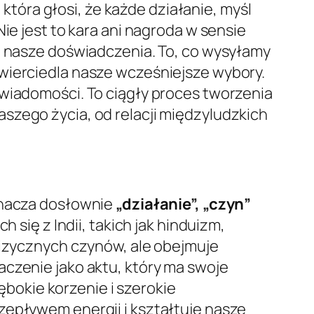
, która głosi, że każde działanie, myśl
ie jest to kara ani nagroda w sensie
zą nasze doświadczenia. To, co wysyłamy
wierciedla nasze wcześniejsze wybory.
świadomości. To ciągły proces tworzenia
szego życia, od relacji międzyludzkich
oznacza dosłownie
„działanie”, „czyn”
 się z Indii, takich jak hinduizm,
fizycznych czynów, ale obejmuje
aczenie jako aktu, który ma swoje
okie korzenie i szerokie
zepływem energii i kształtuje nasze