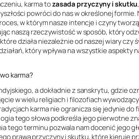
czeniu, karma to
zasada przyczyny i skutku
yszłości powróci do nas w określonej formie. N
proces, w którym nasze intencje i czyny twor
ując naszą rzeczywistość w sposób, który odz
tóre działa niezależnie od naszej wiary czy 
ziałań, który wpływa na wszystkie aspekty na
łowo karma?
ndyjskiego, a dokładnie z sanskrytu, gdzie 
cie w wielu religiach i filozofiach wywodzących
radycjach karma nie ogranicza się jedynie do 
logia tego słowa podkreśla jego pierwotne zn
 tego terminu pozwala nam docenić jego głęb
o prawa przyczyny i skutku, które kieruje pr