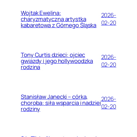
Wojtak Ewelina:
2026-
charyzmatyczna artystka
02-20
kabaretowa z Górnego Śląska
Tony Curtis dzieci: ojciec
2026-
gwiazdy i jego hollywoodzka
02-20
rodzina
Stanisław Janecki – córka,
2026-
choroba: siła wsparcia i nadziei
02-20
rodziny