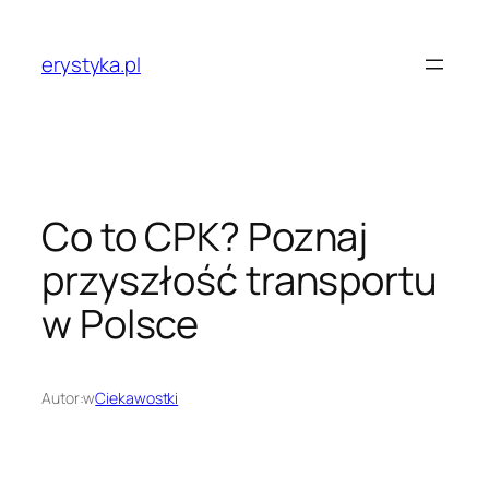
Przejdź
do
erystyka.pl
treści
Co to CPK? Poznaj
przyszłość transportu
w Polsce
Autor:
w
Ciekawostki