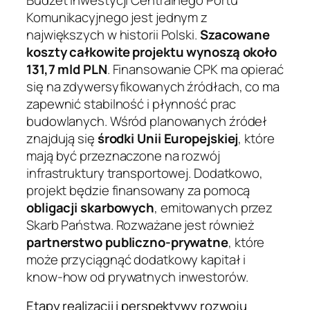
Budżet inwestycji Centralnego Portu
Komunikacyjnego jest jednym z
największych w historii Polski.
Szacowane
koszty całkowite projektu wynoszą około
131,7 mld PLN
. Finansowanie CPK ma opierać
się na zdywersyfikowanych źródłach, co ma
zapewnić stabilność i płynność prac
budowlanych. Wśród planowanych źródeł
znajdują się
środki Unii Europejskiej
, które
mają być przeznaczone na rozwój
infrastruktury transportowej. Dodatkowo,
projekt będzie finansowany za pomocą
obligacji skarbowych
, emitowanych przez
Skarb Państwa. Rozważane jest również
partnerstwo publiczno-prywatne
, które
może przyciągnąć dodatkowy kapitał i
know-how od prywatnych inwestorów.
Etapy realizacji i perspektywy rozwoju