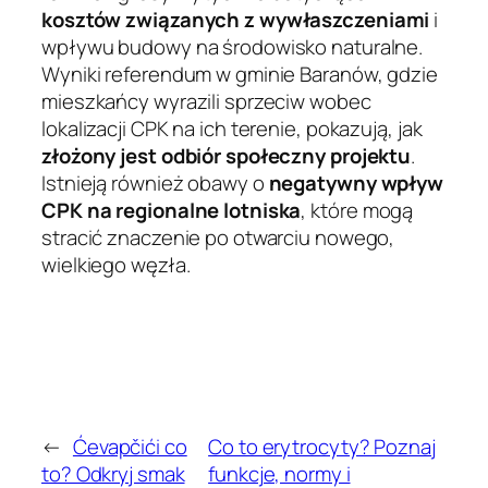
kosztów związanych z wywłaszczeniami
i
wpływu budowy na środowisko naturalne.
Wyniki referendum w gminie Baranów, gdzie
mieszkańcy wyrazili sprzeciw wobec
lokalizacji CPK na ich terenie, pokazują, jak
złożony jest odbiór społeczny projektu
.
Istnieją również obawy o
negatywny wpływ
CPK na regionalne lotniska
, które mogą
stracić znaczenie po otwarciu nowego,
wielkiego węzła.
←
Ćevapčići co
Co to erytrocyty? Poznaj
to? Odkryj smak
funkcje, normy i