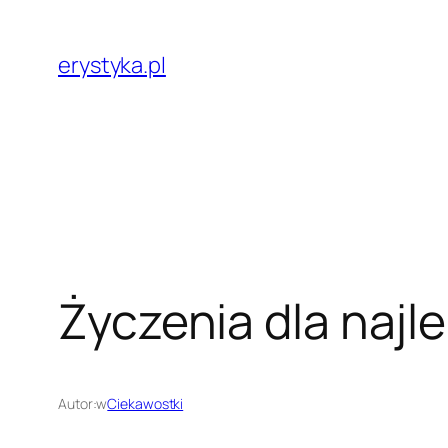
Przejdź
do
erystyka.pl
treści
Życzenia dla najle
Autor:
w
Ciekawostki