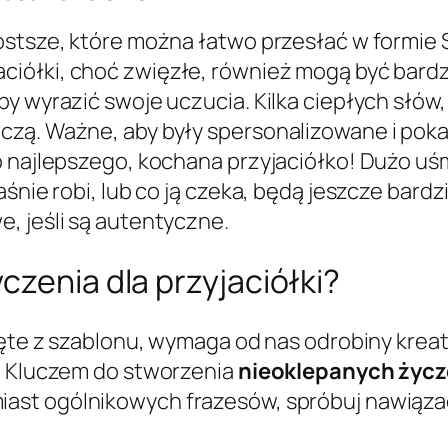
ostsze, które można łatwo przesłać w formie 
aciółki, choć zwięzłe, również mogą być bardzo
y wyrazić swoje uczucia. Kilka ciepłych słów, 
czą. Ważne, aby były spersonalizowane i poka
 najlepszego, kochana przyjaciółko! Dużo uśmie
śnie robi, lub co ją czeka, będą jeszcze bardz
, jeśli są autentyczne.
czenia dla przyjaciółki?
yjęte z szablonu, wymaga od nas odrobiny krea
y. Kluczem do stworzenia
nieoklepanych życze
miast ogólnikowych frazesów, spróbuj nawiąza