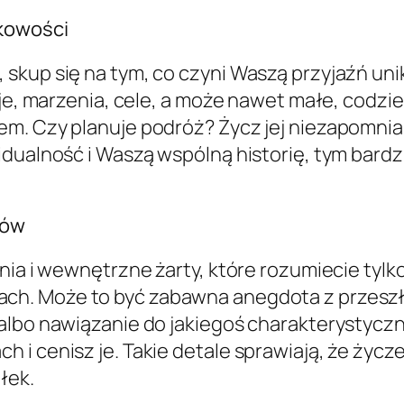
tkowości
skup się na tym, co czyni Waszą przyjaźń uni
sje, marzenia, cele, a może nawet małe, codzi
m. Czy planuje podróż? Życz jej niezapomnian
idualność i Waszą wspólną historię, tym bard
tów
nia i wewnętrzne żarty, które rozumiecie tylk
ach. Może to być zabawna anegdota z przeszł
 albo nawiązanie do jakiegoś charakterystycz
i cenisz je. Takie detale sprawiają, że życzen
łek.