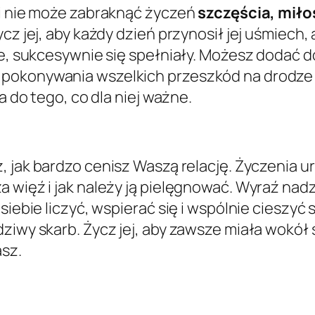
ki nie może zabraknąć życzeń
szczęścia, miłoś
z jej, aby każdy dzień przynosił jej uśmiech, a
kie, sukcesywnie się spełniały. Możesz dodać 
okonywania wszelkich przeszkód na drodze do
a do tego, co dla niej ważne.
z, jak bardzo cenisz Waszą relację. Życzenia 
a więź i jak należy ją pielęgnować. Wyraź nad
siebie liczyć, wspierać się i wspólnie cieszyć 
iwy skarb. Życz jej, aby zawsze miała wokół si
asz.