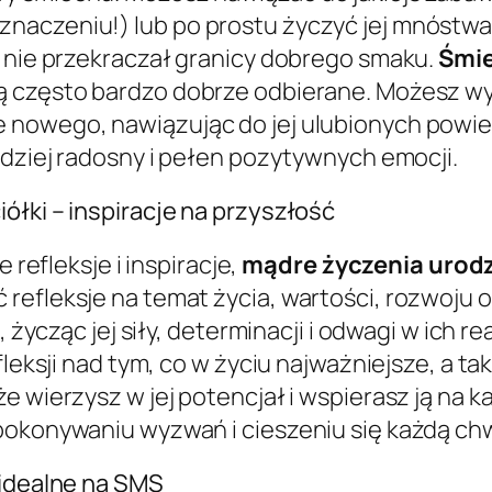
aczeniu!) lub po prostu życzyć jej mnóstwa r
i nie przekraczał granicy dobrego smaku.
Śmie
są często bardzo dobrze odbierane. Możesz w
 nowego, nawiązując do jej ulubionych powi
rdziej radosny i pełen pozytywnych emocji.
ółki – inspiracje na przyszłość
 refleksje i inspiracje,
mądre życzenia urodz
refleksje na temat życia, wartości, rozwoju o
 życząc jej siły, determinacji i odwagi w ich rea
efleksji nad tym, co w życiu najważniejsze, a 
e wierzysz w jej potencjał i wspierasz ją na 
pokonywaniu wyzwań i cieszeniu się każdą chw
 idealne na SMS