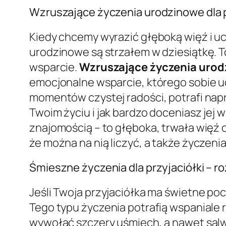
Wzruszające życzenia urodzinowe dla p
Kiedy chcemy wyrazić głęboką więź i uc
urodzinowe są strzałem w dziesiątkę. T
wsparcie.
Wzruszające życzenia urodz
emocjonalne wsparcie, którego sobie ud
momentów czystej radości, potrafi napr
Twoim życiu i jak bardzo doceniasz jej 
znajomością – to głęboka, trwała więź o
że można na nią liczyć, a także życzenia, 
Śmieszne życzenia dla przyjaciółki – ro
Jeśli Twoja przyjaciółka ma świetne po
Tego typu życzenia potrafią wspaniale 
wywołać szczery uśmiech, a nawet salwy