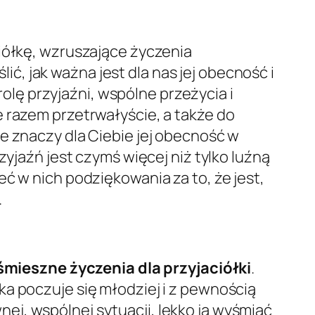
ciółkę, wzruszające życzenia
, jak ważna jest dla nas jej obecność i
olę przyjaźni, wspólne przeżycia i
e razem przetrwałyście, a także do
e znaczy dla Ciebie jej obecność w
zyjaźń jest czymś więcej niż tylko luźną
ć w nich podziękowania za to, że jest,
.
śmieszne życzenia dla przyjaciółki
.
ka poczuje się młodziej i z pewnością
j, wspólnej sytuacji, lekko ją wyśmiać