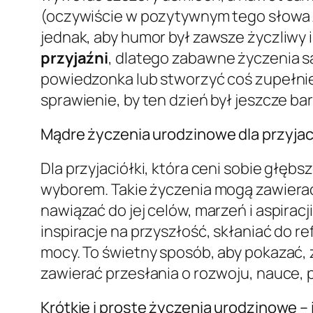
(oczywiście w pozytywnym tego słowa zn
jednak, aby humor był zawsze życzliwy 
przyjaźni
, dlatego zabawne życzenia 
powiedzonka lub stworzyć coś zupełnie
sprawienie, by ten dzień był jeszcze ba
Mądre życzenia urodzinowe dla przyjaci
Dla przyjaciółki, która ceni sobie głębsze
wyborem. Takie życzenia mogą zawierać 
nawiązać do jej celów, marzeń i aspiracji,
inspiracje na przyszłość, skłaniać do r
mocy. To świetny sposób, aby pokazać, ż
zawierać przesłania o rozwoju, nauce, 
Krótkie i proste życzenia urodzinowe –