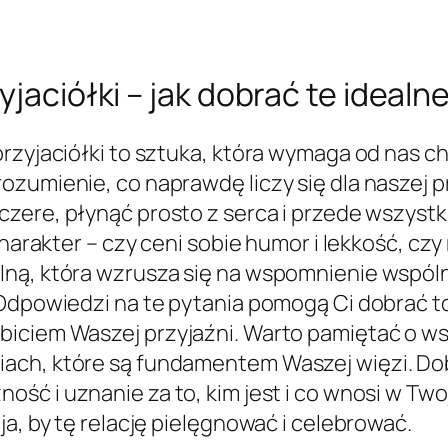
yjaciółki – jak dobrać te idealn
rzyjaciółki to sztuka, która wymaga od nas chw
zumienie, co naprawdę liczy się dla naszej pr
zere, płynąć prosto z serca i przede wszystk
charakter – czy ceni sobie humor i lekkość, cz
lną, która wzrusza się na wspomnienie wspóln
Odpowiedzi na te pytania pomogą Ci dobrać ton
dbiciem Waszej przyjaźni. Warto pamiętać o
iach, które są fundamentem Waszej więzi. D
ość i uznanie za to, kim jest i co wnosi w Two
ja, by tę relację pielęgnować i celebrować.