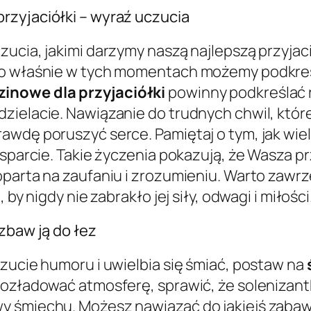
rzyjaciółki – wyraź uczucia
zucia, jakimi darzymy naszą najlepszą przyja
o właśnie w tych momentach możemy podkreślić
inowe dla przyjaciółki
powinny podkreślać r
zielacie. Nawiązanie do trudnych chwil, któr
awdę poruszyć serce. Pamiętaj o tym, jak wiel
wsparcie. Takie życzenia pokazują, że Wasza pr
parta na zaufaniu i zrozumieniu. Warto zawrze
by nigdy nie zabrakło jej siły, odwagi i miłości
zbaw ją do łez
czucie humoru i uwielbia się śmiać, postaw na
rozładować atmosferę, sprawić, że solenizant
 śmiechu. Możesz nawiązać do jakiejś zabawne