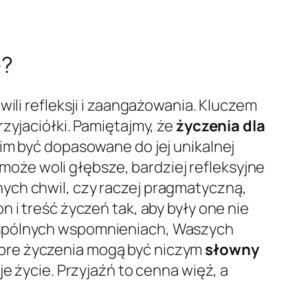
e?
ili refleksji i zaangażowania. Kluczem
zyjaciółki. Pamiętajmy, że
życzenia dla
im być dopasowane do jej unikalnej
y może woli głębsze, bardziej refleksyjne
ych chwil, czy raczej pragmatyczną,
 i treść życzeń tak, aby były one nie
 wspólnych wspomnieniach, Waszych
obre życzenia mogą być niczym
słowny
je życie. Przyjaźń to cenna więź, a